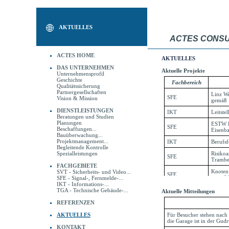
AKTUELLES
ACTES CONSU
ACTES HOME
AKTUELLES
DAS UNTERNEHMEN
Aktuelle Projekte
Unternehmensprofil
Geschichte
Qualitätssicherung
Partnergesellschaften
Vision & Mission
DIENSTLEISTUNGEN
Beratungen und Studien
Planungen
Beschaffungen...
Bauüberwachung...
Projektmanagement...
Begleitende Kontrolle
Spezialleistungen
FACHGEBIETE
SVT - Sicherheits- und Video...
SFE - Signal-, Fernmelde-...
IKT - Informations-...
TGA - Technische Gebäude-...
Aktuelle Mitteilungen
REFERENZEN
AKTUELLES
KONTAKT