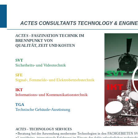
ACTES CONSULTANTS TECHNOLOGY & ENGINE
ACTES
- FASZINATION TECHNIK IM
BRENNPUNKT VON
QUALITÄT, ZEIT UND KOSTEN
SVT
Sicherheits- und Videotechnik
SFE
Signal-, Fernmelde- und Elektrobetriebstechnik
IKT
Informations- und Kommunikationstechnik
TGA
Technische Gebäude-Ausrüstung
ACTES
- TECHNOLOGY SERVICES
•
Beratung bei der Anwendung modernster Technologien in den FACHGEBIETEN S
•
Langjährige, internationale Erfahrung im Einsatz der dafür erforderlichen technisc