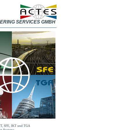
ERING SERVICES GMBH
VT, SFE, IKT und TGA
hen Systeme